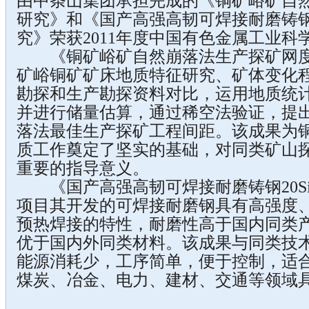
由中条山集团承担完成的《铜矿峪矿自
研究》和《国产高强高韧可焊接耐磨铸钢20
究》荣获2011年度中国有色金属工业科
《铜矿峪矿自然崩落法生产探矿网度
矿峪铜矿矿床地质特征研究、矿体变化
勘探和生产勘探资料对比，运用地质统
并进行储量估算，通过稀空法验证，提
落法最佳生产探矿工程间距。该成果为
质工作奠定了坚实的基础，对同类矿山
重要的指导意义。
《国产高强高韧可焊接耐磨铸钢20SiM
项目其开发的可焊接耐磨钢具有高强度
预热焊接的特性，耐磨性高于国内同类
优于国内外同类材料。该成果与同类技
能源消耗少，工序简单，便于控制，适
煤炭、冶金、电力、建材、交通等领域