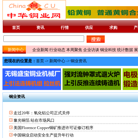
首页
资讯
行情
供应
求购
产
新闻中心
企业新闻
行业动态
本周聚焦
企业访谈
铜业科技
统计数据
展
您现在的位置是：
首页
->
新闻中心
->
铜业资讯
铜业资讯
走过20年：氧化铝公司正式关停
豫光铜箔 站在市场风口
美国Florence Copper铜矿推进许可证修订程序
中国铜业启动安全生产提升年行动