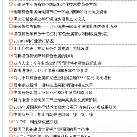
江铜诞生江西省首位国际标准化技术委员会主席
铜陵有色集团向铜陵市红十字会捐赠800万元抗疫资金
黑龙江紫金铜业举行铜冶炼项目点火仪式
铜铸辉煌再扬帆——记云铜股份60余年波澜壮阔的奋斗历程
增值税改革释放千亿红利 有色金属需求利润双提升(表)
2018年铜行业运行情况
丁士启代表：推动有色金属资源可持续发展
简析增值税调降对有色金属的影响
业内人士：今年制造业削弱 预计将有密集政策出台
直击进博会：172个国家3600多家企业参展
前九个月有色金属矿采选业利润总额326.9亿元 同比增长
西南铜业新增一项科技成果获评国内领先水平
中国有色金属工业1983~1998年发展战略回顾
努力推进中国铜加工产业走向高质量发展新阶段
2016年度国家科学技术奖励大会召开 有色行业4项成果获奖
中国商务部：禁止自朝鲜进口铜、镍、银、锌
2017锌、铜走势依然乐观
我国已具备建成世界铜产业强国的基本条件
“十二五”重金属污染治理累计投入逾210亿元