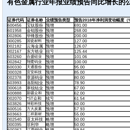
有色金属行业年报业绩预告同比增长的
证券代码
证券名称
业绩预告类型
预告2018年净利润变动幅度（
600456
宝钛股份
预增
691.00
601958
金钼股份
预增
268.00
002806
华锋股份
预增
200.00
300285
国瓷材料
预增
127.00
002182
云海金属
预增
126.07
002167
东方锆业
扭亏
125.44
603260
合盛硅业
预增
101.06
002842
翔鹭钨业
预增
100.00
600330
天通股份
预增
95.00
300328
宜安科技
预增
85.00
002378
章源钨业
预增
80.00
603993
洛阳钼业
预增
78.90
300618
寒锐钴业
预增
67.00
600888
新疆众和
预增
62.00
002070
*ST众和
续亏
61.54
603826
坤彩科技
预增
60.00
600516
方大炭素
预增
57.93
603663
三祥新材
预增
55.00
002540
亚太科技
略增
50.00
300395
菲利华
略增
50.00
600362
江西铜业
略增
49.94