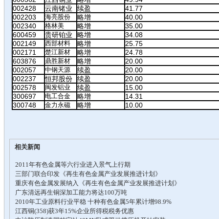
002428
云南锗业
续盈
41.77
002203
海亮股份
略增
40.00
002340
格林美
略增
35.00
600459
贵研铂业
略增
34.08
002149
西部材料
略增
25.75
002171
楚江新材
略增
24.78
603876
鼎胜新材
略增
20.00
002057
中钢天源
续盈
20.00
002237
恒邦股份
续盈
20.00
002578
闽发铝业
续盈
15.00
300697
电工合金
略增
14.31
300748
金力永磁
略增
10.00
相关新闻