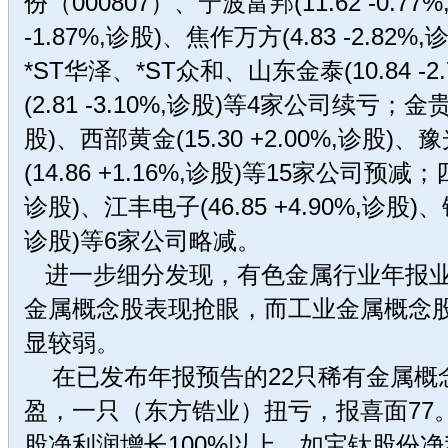
份（000807）、宁波富邦(11.62 -0.77
-1.87%,诊股)、焦作万方(4.83 -2.82
*ST华泽、*ST众和、山东金泰(10.84 -
(2.81 -3.10%,诊股)等4家公司续亏；金贵银
股)、西部黄金(15.30 +2.00%,诊股
(14.86 +1.16%,诊股)等15家公司预减；四通
诊股)、江丰电子(46.85 +4.90%,诊股)、银
诊股)等6家公司略减。
进一步细分发现，有色金属行业年报业
金属概念股表现抢眼，而工业金属概念
显较弱。
在已发布年报预告的22只稀有金属概念
盈，一只（东方锆业）扭亏，报喜面77
股净利润增长100%以上，如宝钛股份净