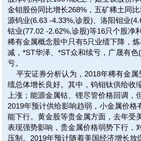
金钼股份同比增长268%，五矿稀土同比
源钨业(6.63 -4.33%,诊股)、洛阳钼业(4.
钴业(77.02 -2.62%,诊股)等16只个
稀有金属概念股中只有5只业绩下降，
减，*ST华泽、*ST众和续亏，广晟有色(38.
亏。
平安证券分析认为，2018年稀有金属
绩总体增长良好。其中，钨钼钛供给收
上涨；能源金属钴、锂尽管价格回调，
2019年预计供给影响趋弱，小金属价
能下行。黄金股等贵金属方面，去年受
表现强势影响，贵金属价格弱势下行，
压制。2019年预计随着美国经济增长