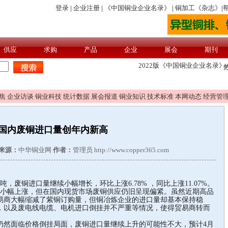
焦
企业访谈
铜业科技
统计数据
展会报道
铜业知识
技术标准
本网动态
经营管
月国内废铜进口量创年内新高
来源：
中华铜业网
作者：
管理员 http://www.copper365.com
，废铜进口量继续小幅增长，环比上涨6.78% ，同比上涨11.07%。
小幅上涨，但在国内现货市场废铜供应仍旧呈现偏紧。虽然近期高品
易商大幅缩减了紫铜订购量，但铜冶炼企业的进口量却基本保持稳
，以及废电线电缆、电机进口倒挂并不严重等情况，使得贸易商转而
然面临价格倒挂局面，废铜进口量继续上升的可能性不大，预计4月