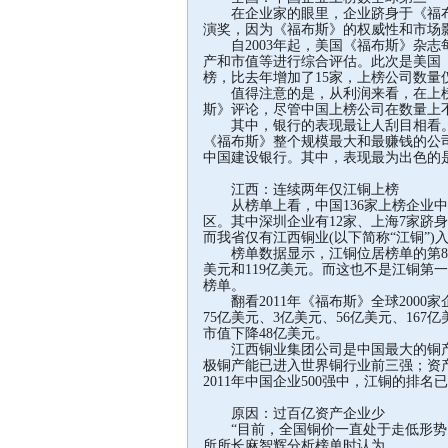
在企业家的眼里，企业跻身于《福布斯
演奖，因为《福布斯》的权威性和市场
自2003年起，美国《福布斯》杂志每
产和市值等进行综合评估。此次是美国《
榜，比去年增加了15家，上榜公司数量仅
值得注意的是，从利润来看，在上榜的
斯》评论，尽管中国上榜公司在数量上不
其中，银行的表现最让人刮目相看。《
《福布斯》整个规模最大和最赚钱的公
中国建设银行。其中，表现最为出色的
江西：连续两年仅江铜上榜
从榜单上看，中国136家上榜企业中
区。其中深圳企业有12家、上海7家跻
而我省仅有江西铜业(以下简称“江铜”)入
榜单数据显示，江铜位居榜单的第841
美元和119亿美元。而这也不是江铜第一
榜单。
翻看2011年《福布斯》全球2000
75亿美元、3亿美元、56亿美元、16
市值下降48亿美元。
江西铜业集团公司是中国最大的铜产
极铜产能已进入世界铜行业前三强；资
2011年中国企业500强中，江铜的排
原因：过百亿资产企业少
“目前，全国铜价一直处于走低形势，
所所长麻智辉分析榜单时认为。