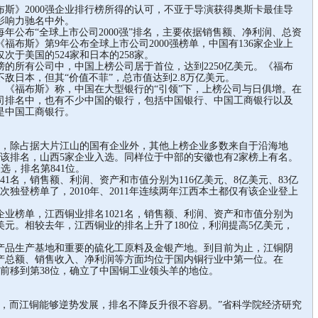
》2000强企业排行榜所得的认可，不亚于导演获得奥斯卡最佳导
影响力驰名中外。
年公布“全球上市公司2000强”排名，主要依据销售额、净利润、总资
福布斯》第9年公布全球上市公司2000强榜单，中国有136家企业上
次于美国的524家和日本的258家。
所有公司中，中国上榜公司居于首位，达到2250亿美元。《福布
敌日本，但其“价值不菲”，总市值达到2.8万亿美元。
福布斯》称，中国在大型银行的“引领”下，上榜公司与日俱增。在
司排名中，也有不少中国的银行，包括中国银行、中国工商银行以及
是中国工商银行。
，除占据大片江山的国有企业外，其他上榜企业多数来自于沿海地
身该排名，山西5家企业入选。同样位于中部的安徽也有2家榜上有名。
选，排名第841位。
名，销售额、利润、资产和市值分别为116亿美元、8亿美元、83亿
次独登榜单了，2010年、2011年连续两年江西本土都仅有该企业登上
家企业榜单，江西铜业排名1021名，销售额、利润、资产和市值分别为
7亿美元。相较去年，江西铜业的排名上升了180位，利润提高5亿美元，
品生产基地和重要的硫化工原料及金银产地。到目前为止，江铜阴
产总额、销售收入、净利润等方面均位于国内铜行业中第一位。在
名已前移到第38位，确立了中国铜工业领头羊的地位。
而江铜能够逆势发展，排名不降反升很不容易。”省科学院经济研究