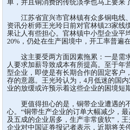
单，并且铜消费的传统淡季也马上要来
江苏省宜兴市官林镇有众多铜电线、
资讯分析师王光玲日前对官林镇23家线
果让人有些担心。官林镇中小型企业平
20%，仍处在生产困境中，开工率普遍在5
这主要受两方面因素拖累：一是需求
人要求加薪导致成本有所提高。至于年营
型企业，即使是有长期合作的固定客户
存的意愿。王光玲认为，4月低迷的国
业的放缓或许预示着这些企业的困境短
更值得担心的是，铜带企业遭遇的不
心。“铜带生产企业的订单大幅减少，最
及五成的企业居多，生产非常疲软”，王
企业对中国证券报记者表示，近期将关