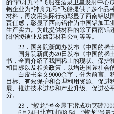
的“神舟九号”飞船在酒泉卫星发射中心
铝企业为“神舟九号”飞船提供了多个品
材料，再次用实际行动彰显了西南铝以
责任感，彰显了西南铝作为中国铝加工
生产实力。为此提供材料的除了西南铝
阳华陵镁业及西部材料公司等等。
22．国务院新闻办发布《中国的稀土
国务院新闻办20日发布《中国的稀
书，全面介绍了我国稀土的现状、保护
和目标以及相关政策，以增进国际社会
白皮书全文9000余字，分为前言、
目标、有效保护和合理利用资源、促进
展、推进技术进步和产业升级、促进公
分。
23．“蛟龙”号今晨下潜成功突破700
6月24日北京时间8:54，“蛟龙”号最