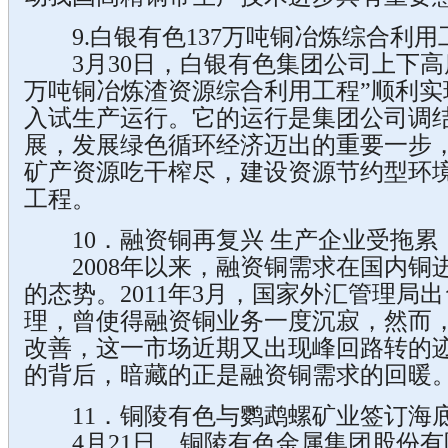
9.白银有色137万吨铜冶炼综合利用
3月30日，白银有色集团公司上下高度
万吨铜冶炼渣资源综合利用工程”顺利实
入试生产运行。它的运行是集团公司调
展，发展绿色循环经济迈出的重要一步
矿产资源吃干榨尽，建设资源节约型环
工程。
10．融资铜再复兴 生产企业受拖累
2008年以来，融资铜需求在国内铜
的态势。2011年3月，国家外汇管理局
理，曾使得融资铜业务一度沉寂，然而
改善，这一市场近期又出现峰回路转的
的背后，暗藏的正是融资铜需求的回暖
11．铜陵有色与鹦鹉螺矿业签订海
4月21日，铜陵有色金属集团股份有