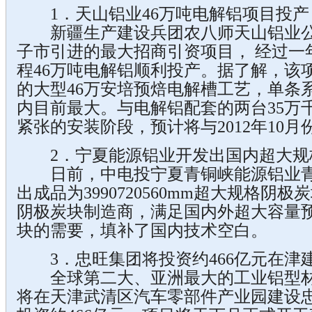
1．天山铝业46万吨电解铝项目投产
新疆生产建设兵团农八师天山铝业公
子市引进的最大招商引资项目， 经过一
程46万吨电解铝顺利投产。据了解，该
的大型46万安培预焙电解槽工艺，单条
内目前最大。与电解铝配套的两台35万
紧张的安装阶段，预计将与2012年10月
2．宁夏能源铝业开发出国内超大规
日前，中电投宁夏青铜峡能源铝业青
出成品为3990720560mm超大规格阴
阴极炭块制造商，满足国内外超大容量
块的需要，填补了国内技术空白。
3．忠旺集团将投资约466亿元在津
全球第二大、亚洲最大的工业铝型材
将在天津武清区汽车零部件产业园建设