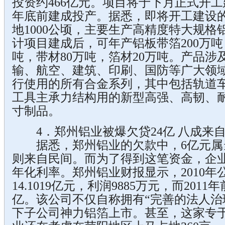
投资约466亿元。项目将于下月正式开工
年底前建成投产。据悉，即将开工建设
地1000公顷，主要生产高精度特大规
计项目建成后，可年产铝板带箔200万吨
吨，带材80万吨，箔材20万吨。产品
输、航空、建筑、印刷、国防等广大领
行使用的所有合金系列，其中包括轨道
工具主承力结构用的新型高强、高韧、
寸制品。
4．郑州铝业被爆欠贷24亿 八成来
据悉，郑州铝业的欠款中，6亿元属当地
则来自民间。而为了得到这笔资金，企业需
年化利率。郑州铝业财报显示，2010年
14.1019亿元，利润9885万元，而20
亿。该公司不仅自称拥有“完善的法人治
下子公司神力铝箔上市。甚至，这家专