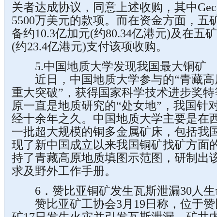
关者达成协议，同意上述收购，其中Gecami
5500万美元的款项。而在资金方面，
备约10.3亿加元(约80.34亿港元)及在
(约23.4亿港元)支付该项收购。
5.中国地质大学发现我国最大铜矿
近日，中国地质大学参与的“青藏高
重大突破”，获得国家科学技术进步奖特
原一直是地质研究的“处女地”，我国针
经十余年之久。中国地质大学主要是在
一批超大规模的铜多金属矿床，包括我国
现了新中国成立以来我国铜矿找矿方面
持了青藏高原地质填图示范图，研制出
求及野外工作手册。
6．赞比亚铜矿发生瓦斯泄漏30人生
赞比亚矿工协会3月19日称，位于赞