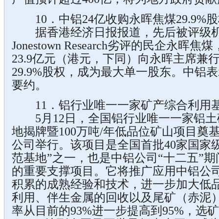
10．中铝24亿收购永晖焦煤29.9%
据香港经济日报报道，先后被评级机构
Jonestown Research劣评的民企永
23.9亿元（港元，下同）向永晖主席兼
29.9%股权，成为最大单一股东。中铝
要约。
11．铝行业唯一一家矿产综合利用
5月12日，全国铝行业唯一一家铝土
地揭牌暨100万吨/年低品位矿山项目奠
公司举行。该项目是全国首批40家国家
范基地”之一，也是中铝公司“十二五”
的重要支撑项目。它将推广应用中铝公
积累的成熟经验和技术，进一步加大低
利用、伴生金属的回收以及尾矿（赤泥
率从目前的93%进一步提高到95%，选矿