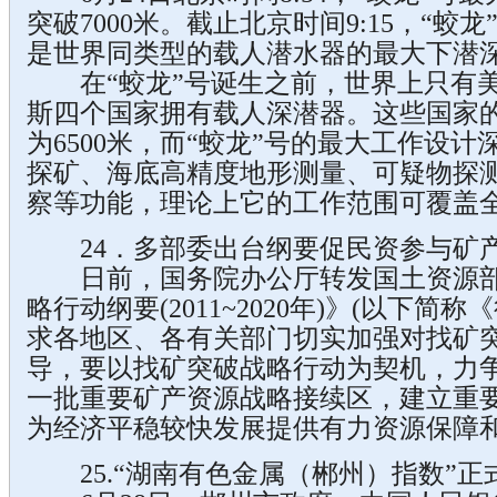
突破7000米。截止北京时间9:15，“蛟龙
是世界同类型的载人潜水器的最大下潜
在“蛟龙”号诞生之前，世界上只有美
斯四个国家拥有载人深潜器。这些国家
为6500米，而“蛟龙”号的最大工作设计
探矿、海底高精度地形测量、可疑物探
察等功能，理论上它的工作范围可覆盖全球
24．多部委出台纲要促民资参与矿
日前，国务院办公厅转发国土资源部
略行动纲要(2011~2020年)》(以下简
求各地区、各有关部门切实加强对找矿
导，要以找矿突破战略行动为契机，力争
一批重要矿产资源战略接续区，建立重
为经济平稳较快发展提供有力资源保障
25.“湖南有色金属（郴州）指数”正