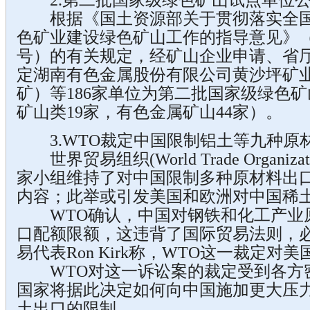
2.第二批国家级绿色矿山试点单位公示
根据《国土资源部关于贯彻落实全国
色矿业建设绿色矿山工作的指导意见》（国
号）的有关规定，经矿山企业申请、省
定湖南有色金属股份有限公司黄沙坪矿
矿）等186家单位为第二批国家级绿色
矿山类19家，有色金属矿山44家）。
3.WTO裁定中国限制铝土等九种原
世界贸易组织(World Trade Organiza
家小组维持了对中国限制多种原材料出
内容；此举或引发美国和欧洲对中国稀
WTO确认，中国对钢铁和化工产业
口配额限额，这违背了国际贸易法则，
易代表Ron Kirk称，WTO这一裁定
WTO对这一诉讼案的裁定受到各方
国家将据此决定如何向中国施加更大压
土出口的限制。