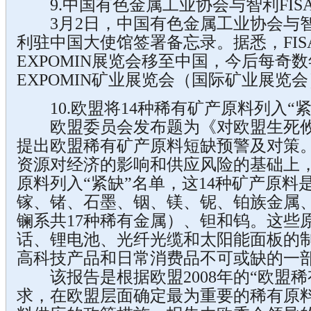
9.中国有色金属工业协会与智利FIS
3月2日，中国有色金属工业协会与智利
利驻中国大使馆签署备忘录。据悉，FISA
EXPOMIN展览会移至中国，今后每奇
EXPOMIN矿业展览会（国际矿业展览
10.欧盟将14种稀有矿产原料列入“紧
欧盟委员会发布题为《对欧盟生死攸
提出欧盟稀有矿产原料短缺预警及对策。
资源对经济的影响和供应风险的基础上，
原料列入“紧缺”名单，这14种矿产原
镓、锗、石墨、铟、镁、铌、铂族金属
镧系共17种稀有金属）、钽和钨。这些
话、锂电池、光纤光缆和太阳能面板的
高科技产品和日常消费品不可或缺的一
该报告是根据欧盟2008年的“欧盟稀
求，在欧盟层面确定最为重要的稀有原