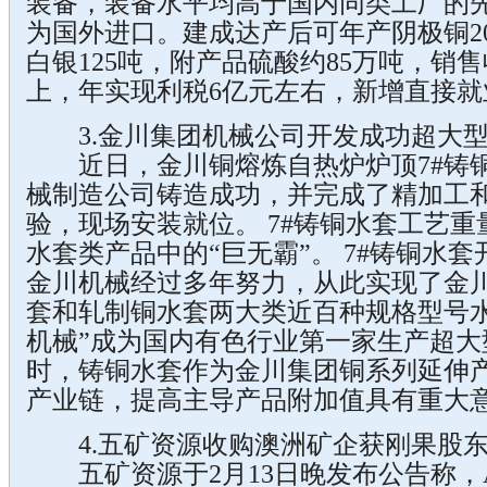
装备，装备水平均高于国内同类工厂的
为国外进口。建成达产后可年产阴极铜20
白银125吨，附产品硫酸约85万吨，销售
上，年实现利税6亿元左右，新增直接就业
3.金川集团机械公司开发成功超大型
近日，金川铜熔炼自热炉炉顶7#铸铜
械制造公司铸造成功，并完成了精加工
验，现场安装就位。 7#铸铜水套工艺重
水套类产品中的“巨无霸”。 7#铸铜水
金川机械经过多年努力，从此实现了金
套和轧制铜水套两大类近百种规格型号水
机械”成为国内有色行业第一家生产超大
时，铸铜水套作为金川集团铜系列延伸
产业链，提高主导产品附加值具有重大
4.五矿资源收购澳洲矿企获刚果股
五矿资源于2月13日晚发布公告称，An