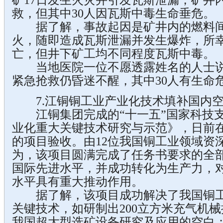
矿17日发生火灾并引发瓦斯泄漏，矿井内
救，但其中30人因瓦斯中毒生命垂危。
据了解，事故起因是矿井内的燃料间
火，随即造成瓦斯泄漏并发生爆炸，所
亡，但井下矿工均不同程度瓦斯中毒。
当地医院一位不愿透露姓名的人士说
紧急抢救仍昏迷不醒，其中30人有生命
7.江铜铜工业产业化技术填补国内
江铜集团完成的“十一五”国家科技支
业化重大关键技术研究与示范》，日前
的项目验收。由12位我国铜工业领域资
为，该项目圆满完成了任务书要求的全
国际先进水平，并成功转化为生产力，
水平具有重大推动作用。
据了解，该项目成功解决了我国铜工
关键技术，如研制出200立方米充气机
我国超大型选矿设备研究及应用的空白