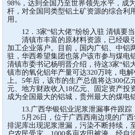
98%，达到全国乃至世界领先水平，成
杆，对全国同类型铝土矿资源的综合利
用。
12．3家“铝大佬”纷纷入驻 清镇要当
清镇市丰富的原材料资源，已经吸引
加工企业落户。目前，国内广铝、中铝
驻，华西希望集团也落户该市参与煤电
清镇市委书记杨明晋介绍，待这3家“铝
镇市的氧化铝年产量可达320万吨，电解
上。5年后，该市的生产总值将达300亿
元、地方财政收入18亿元、固定资产投资
成为全国最大的铝城，贵州最大的煤电
13.广西华银铝业泥浆泄漏事件跟踪
5月26日，位于广西西南边境的广西
排泥库出现泥浆泄漏，污染不断持续，至
户农民受灾、1000多亩农田被淹。经自