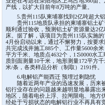
业还在考虑在荥阳地区上马占地360亩、总
产线，以扩大目前年8万吨的产量。
5.贵州115队柬埔寨找到2亿吨超大
贵州115地质队承担的柬埔寨铝土矿
顺利通过验收，预测铝土矿资源量达2亿
床。据了解，该项目为贵州115队实施
4月份启动以来，通过不懈努力，按要
共完成浅井施工885个、工作量5600余米，1
平方千米、地质点4632个，1∶50000水
质剖面测量10千米，地形测量172平方千
米/条，各类样品分析（制取）2191件。
6.电解铝产能西迁 预埋过剩隐忧
随着近两年产业的迅速发展，历来被称
铝行业存在的问题越来越明显地暴露出
地区，随着电价上浮、拉闸限电、地方
经处于亏损状态的电解铝行业不再具有