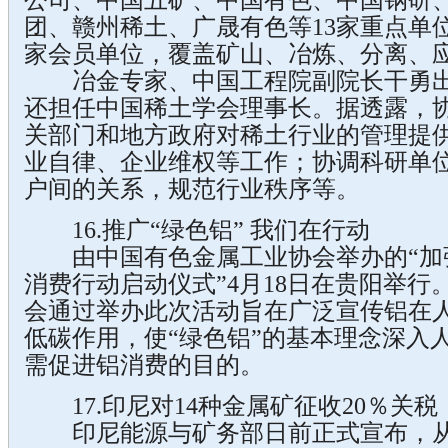
公司、中国五矿、中国有色、中国钢研
团、赣州稀土、广晟有色等13家重点单位
家会员单位，覆盖矿山、冶炼、分离、
冶金专家、中国工程院副院长干勇出
还担任中国稀土学会理事长。据透露，
关部门和地方政府对稀土行业的管理提
业自律、企业维权等工作；协调科研单
户间的关系，规范行业秩序等。
16.推广“绿色铝” 我们在行动
由中国有色金属工业协会举办的“加强
消费行动启动仪式”4月18日在贵阳举行
会通过举办此次活动旨在广泛宣传铝在
低碳作用，使“绿色铝”的基本理念深入
需促进铝消费的目的。
17.印尼对14种金属矿征收20％关税
印尼能源与矿务部日前正式宣布，从