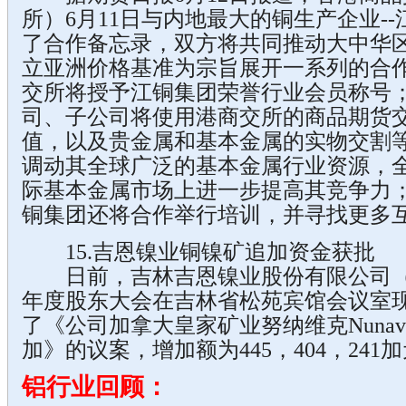
所）6月11日与内地最大的铜生产企业-
了合作备忘录，双方将共同推动大中华
立亚洲价格基准为宗旨展开一系列的合
交所将授予江铜集团荣誉行业会员称号
司、子公司将使用港商交所的商品期货
值，以及贵金属和基本金属的实物交割
调动其全球广泛的基本金属行业资源，
际基本金属市场上进一步提高其竞争力
铜集团还将合作举行培训，并寻找更多
15.吉恩镍业铜镍矿追加资金获批
日前，吉林吉恩镍业股份有限公司（以下
年度股东大会在吉林省松苑宾馆会议室
了《公司加拿大皇家矿业努纳维克Nunav
加》的议案，增加额为445，404，241
铝行业回顾：