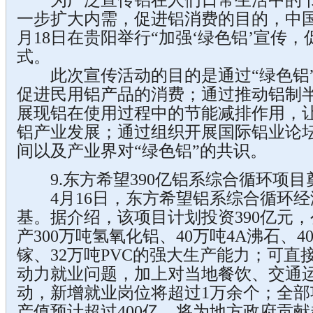
为广泛宣传铝在人们日常生活中的节
一步扩大内需，促进铝消费的目的，中
月18日在贵阳举行“加强‘绿色铝’宣传
式。
此次宣传活动的目的是通过“绿色铝”
促进民用铝产品的消费；通过推动铝制
展现铝在使用过程中的节能减排作用，
铝产业发展；通过组织开展国际铝业论
间以及产业界对“绿色铝”的共识。
9.东方希望390亿铝系综合循环项目
4月16日，东方希望铝系综合循环经
基。据介绍，该项目计划投资390亿元
产300万吨氢氧化铝、40万吨4A沸石、4
镓、32万吨PVC的强大生产能力；可直接
动力就业问题，加上对当地餐饮、交通
动，新增就业岗位将超过1万余个；全
产值预计超过400亿，将为地方政府贡献