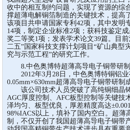
收中的相互制约问题，实现了资源的综
撑超薄电解铜箔制造的关键技术，提高
该项目共申请国家专利42项，其中发明
14项，制定企业标准2项；获科技鉴定
奖二等奖1项；发表学术论文39篇。目前
二五”国家科技支撑计划项目“矿山典型
究与示范工程”的研究工作。
8.中色奥博特超薄高导电子铜带研
2012年3月28日，中色奥博特铜铝
0.05mm×630mm超薄高导电子铜带研制
该公司技术人员突破了高纯铜细晶铸
AGC厚度控制、AFC板型控制等关键
泽均匀、板型优良，厚差精度高达±0.00
98%IACS以上，填补了国内空白。超
制，不仅开创了我国超薄高导电子铜带
动我国高精铜带生产技术进步具有重要