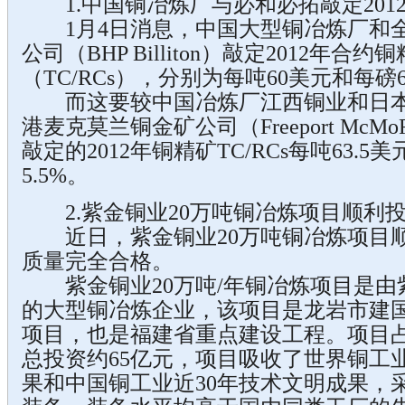
1.中国铜冶炼厂与必和必拓敲定201
1月4日消息，中国大型铜冶炼厂和全
公司（BHP Billiton）敲定2012年
（TC/RCs），分别为每吨60美元和每磅
而这要较中国冶炼厂江西铜业和日本
港麦克莫兰铜金矿公司（Freeport McMoRan 
敲定的2012年铜精矿TC/RCs每吨63.5
5.5%。
2.紫金铜业20万吨铜冶炼项目顺利
近日，紫金铜业20万吨铜冶炼项目顺
质量完全合格。
紫金铜业20万吨/年铜冶炼项目是由
的大型铜冶炼企业，该项目是龙岩市建
项目，也是福建省重点建设工程。项目占
总投资约65亿元，项目吸收了世界铜工
果和中国铜工业近30年技术文明成果，