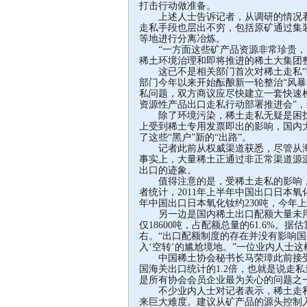
打击行动做准备。
上述人士告诉记者，从调研的情况看
走私手段也层出不穷，包括原矿通过集
等地进行分离冶炼。
“一方面这些矿产品资源非常珍贵，另
稀土环境治理和即将推进的稀土大集团
这已不是相关部门首次对稀土走私“亮
部门今年以来开始酝酿新一轮整治“风暴
私问题，双方商议应尽快建立一套快速检
资源性产品出口走私行动部署推进会”
除了环境污染，稀土走私无疑是困扰稀
上受到稀土专用发票即出的影响，国内
了这些“黑户”新的“出路”。
记者此前从权威渠道获悉，尽管从海
事实上，大量稀土正通过非正常渠道源
出口的迹象。
值得注意的是，受稀土走私的影响，
者统计，2011年上半年中国出口日本氧化
年中国出口日本氧化钕约230吨，今年上半
另一边是国内稀土出口配额大量未用的事
仅18600吨，占配额总量的61.6%。据
右。“出口配额制度的存在并没有影响
入‘空转’的尴尬境地。”一位业内人士这
中国稀土协会秘书长马荣璋此前接受《
国海关出口统计的1.2倍，也就是说走
是所有协会会员企业最为关心的问题之
不少业内人士对记者表示，稀土走私
来巨大难度。建议从矿产品的源头控制