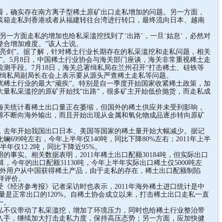
，确实存在南方离子型稀土原矿出口走私增加的问题。另一方面，
装箱走私到香港或者从福建转往台湾进行转口，最终流向日本、越南
一方面走私的增加也给私采滥挖找到了‘出路’，一旦‘姑息’，必然对
整合增加难度。”该人士说。
剑”。据了解，针对稀土行业长期存在的私采滥挖和走私问题，相关
”。5月8日，中国稀土行业协会与海关部门座谈，海关非常重视稀土走
测手段。7月18日，海关总署缉私局在兰州召开“打击稀土、硅铁等
，缉私局副局长在会上表示要从源头严查稀土走私等问题。
土行业的最大“顽疾”。特别是自一季度开始国家收紧稀土政策，加
大量私采滥挖的原矿开始找“出路”，很多矿主开始低价抛货，而走私成
关统计看稀土出口量正在萎缩，但国外的稀土供应并未受到影响，
源不断向海外输出，而且开始出现从金属和氧化物成品逐步转向原矿
去年开始我国出口日本、美国等国家的稀土量开始大幅减少。据记
镧699吨左右，今年上半年仅140吨，同比下降80%左右；2011年上半
年仅12.2吨，同比下降近95%。
实。相关数据表明，2011年稀土出口配额30184吨，但实际出口
估算，今年的出口配额31130吨，今年上半年实际出口稀土仅5000吨左
国外用户从中国获得稀土产品，由于走私的存在，稀土出口配额制陷
样评价。
经济参考报》记者采访时也表示，2011年海外稀土进口统计是中
私量是正常出口的120%。自稀土协会成立以来，打击稀土出口走私一直
一。
不仅带动了私采滥挖，增加了环境压力，同时也给稀土行业整治带
入手，继续加大打击走私力度，保持高压态势；另一方面，应加快健