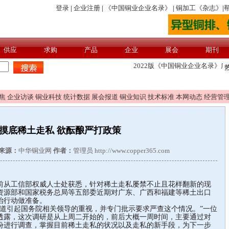
焦
企业访谈
铜业科技
统计数据
展会报道
铜业知识
技术标准
本网动态
经营管
摸底稀土走私 欲酝酿严打政策
来源：
中华铜业网
作者：
管理员 http://www.copper365.com
从工信部权威人士处获悉，针对稀土走私屡禁不止且花样翻新的现
资源部和国家税务总局等五部委近期对广东、广西和福建等稀土出口
治行动做准备。
引起国务院相关领导的重视，并专门批示要求严查这个情况。”一位
透露，这次调研是从上周二开始的，前后大概一周时间，主要通过对
份进行调查，掌握目前稀土走私的状况以及走私的新手段，为下一步