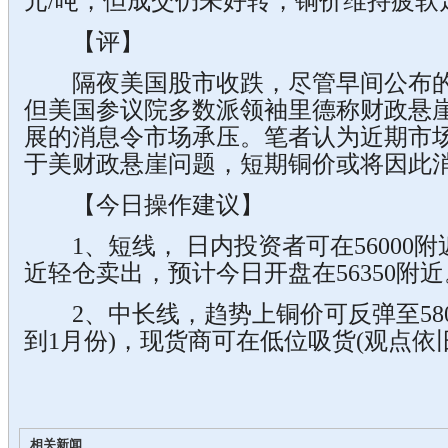
元/吨，但成交仍未好转，铜价维持疲软
【评】
隔夜美国股市收跌，尽管早间公布的
但美国参议院多数派领袖里德称财政悬
展的消息令市场承压。笔者认为近期市
于美财政悬崖问题，短期铜价或将因此
【今日操作建议】
1、短线， 日内投资者可在56000附近
近轻仓卖出，预计今日开盘在56350附近
2、中长线，趋势上铜价可反弹至5800
到1月份)，现货商可在低位吸货(观点依旧
相关新闻