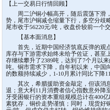
【上一交易日行情回顾】
周二沪铜小幅高开，随后震荡下滑，
势，尾市沪铜减仓缩量下行，多空分歧略
尾市收于56220元/吨，收盘价较前一个
【基本面消息】
首先，近期中国经济筑底反弹的观点
库存与下游需求始终未给予佐证，甚至
存继续攀升了2389吨，达到了7个月以来的
吨。铜市需求下降，自年初以来，中国
的数额持续减少，1-10月累计同比下降1
其次，希腊援助资金敲定，但该消息
退；意大利11月消费者信心指数意外降
牙受困银行的资本重组规模总计在400
素犹存，铜价走势谨慎；同时，现货好铜