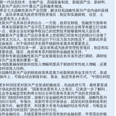
、新一代信息技术、生物产业、高端装备制造、新能源产业、新材料、
新兴产业的139个重点产品和服务领域。
界定七大战略性新兴产业范围，解决目前战略性新兴产业内涵外延模
样，该目录将成为政府管理投资项目，制定和实施财税、信贷、土
发改委有关人士表示。
新兴产业具体目录的出台，一方面，政府在财税、投融资方面将有
，将来在国家新兴产业示范工程招标中胜出的企业将享有建立行业标
一点，很多企业在积极争取自己的优势技术能够最终闯入该目录。
略新兴产业重点产品目录基本上把前期已经发布过的细分行业做了
没有太大出入。在当前经济运行下行压力加大的情况下，国家此举是
提振效应，对于保持经济长期平稳较快发展具有重要意义。
结构调整指导目录一样，该目录将成为政府管理投资项目，制定和实
重要依据。随后，政府将有系列财税和金融政策支持。”
委和专家就战略性新兴产业发展规划在有关省市进行调研。调研组
新兴产业发展的重要一翼。
地既要确保财政科技投入增幅明显高于财政经常性收入增幅，还要
政科技投入结构。
战略性新兴产业的财政政策将是着力创新财政资金支持方式，形成
体操作上，可能会综合财政补贴、基金、贴息等多种方式。”中国社科院
更长时间段里对新兴产业形成积极效应，先由政府引导，最终要形成
市场化的投资选择。”国家发改委有关人士表示。记者进一步了解到，
监会等金融监管机构将分别出台和完善有关新兴产业的支持政策。
部门陆续到科技部，就银行业金融机构支持科技创新、战略性新兴
组织计划司、专项办、高新司等召开座谈会，就深化科技体制改革的
发展方向、融资需求、科技重大专项与金融的结合等内容，与银监会
机构加强与科技部门的合作进行讨论。
和金融结合，关键是要推动和实现有效的金融创新，毕竟现在的银