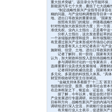
重大技术突破”。该目录分为节能环保
新能源汽车七个大类，囊括了七大战略性
“制定战略性新兴产业指导目录旨在
糊的问题。与产业结构调整指导目录一
地、进出口等政策的重要依据。”国家
按照有关部门的规划，伴随着战略性
针对性地加大政策扶持力度；另一方面
准优先权。业内人士指出，正是看中这
分析人士指出，这次发改委起草的战
一个浓缩版的整理和提升，和市场预期
有意通过新兴产业来形成对市场信心的
发改委有关人士对记者表示“与产业
施财税、信贷、土地、进出口等政策的
记者了解到，前一阶段，国家有关部
认为，加大财政科技投入是扶持战略性
参与调研和讨论的一位专家表示，各
选择重要行业及优先发展领域，调整财
记者得到的权威信息是，国家将来对
多元化、多渠道的科技投入体系。“具
财贸所税收研究室主任张斌说。
“金融支持体系着眼于‘十二五’甚至
包括银行信贷、股票、债券等社会资本
在总体框架之下，银监会、证监会、保
据了解，今年以来，银监会统计部等
产业发展进行专题调研。科技部条财司
目标和方向，战略性新兴产业的内涵与
调研组进行深入交流，并就银行业金融
有关银行业人士表示，促进新兴产业