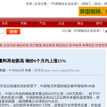
焦
企业访谈
铜业科技
统计数据
展会报道
铜业知识
技术标准
本网动态
经营管
量料再创新高 铜价6个月内上涨15%
来源：
中华铜业网
作者：
管理员 http://www.copper365.com
大开支以刺激经济的背景下，中国每月所需的铜足够环绕地球100多
国12月份的铜线需求量达到420万公里（260万英里），创下9个
5公里的赤道105圈。中国的制造业和出口正以两年来最快速度增长，而
多的国家，铜消费量占全球的40%左右。
8%，达到前所未有的883.3万吨，这将提升全球需求总量，并造成