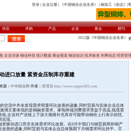
焦
企业访谈
铜业科技
统计数据
展会报道
铜业知识
技术标准
本网动态
经营管
动进口放量 紧资金压制库存重建
来源：
中华铜业网
作者：
管理员 http://www.copper365.com
业的交流中并未发现需求明显环比改善的迹象,同时贸易与实体企业总体
量激增主要体现的是铜融资需求。家电终端消费需求受益于高温,线缆需
低,企业对产业链上下游大规模补充库存可能带动铜价上行表示担忧,
易实现。
资驱动进口而非实体需求环比改善。在8月中我们与铜贸易商和铜产
比改善的迹象,同时贸易与实体企业总体预期下月铜需求环比持平。尽