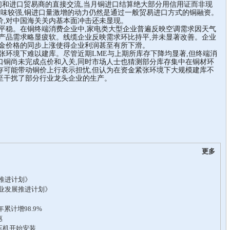
我们和进口贸易商的直接交流,当月铜进口结算绝大部分用信用证而非现
意味较强,铜进口量激增的动力仍然是通过一般贸易进口方式的铜融资。
价,对中国海关关内基本面冲击还未显现。
稳。在铜终端消费企业中,家电类大型企业普遍反映空调需求因天气
产品需求略显疲软。线缆企业反映需求环比持平,并未显著改善。企业
资金价格的同步上涨使得企业利润甚至有所下滑。
环境下难以建库。尽管近期LME与上期所库存下降均显著,但终端消
口铜尚未完成点价和入关,同时市场人士也猜测部分库存集中在铜材环
存可能带动铜价上行表示担忧,但认为在资金紧张环境下大规模建库不
至干扰了部分行业龙头企业的生产。
更多