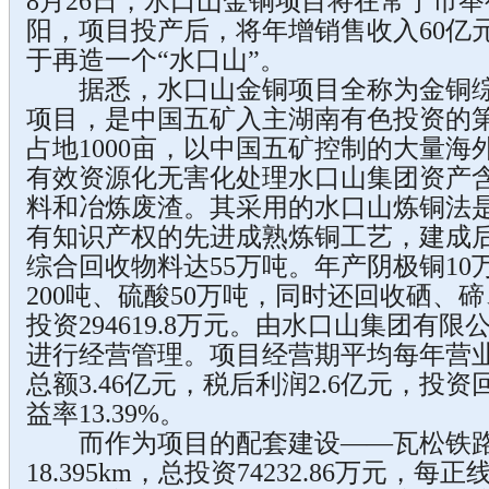
8月26日，水口山金铜项目将在常宁市
阳，项目投产后，将年增销售收入60亿
于再造一个“水口山”。
据悉，水口山金铜项目全称为金铜综
项目，是中国五矿入主湖南有色投资的
占地1000亩，以中国五矿控制的大量
有效资源化无害化处理水口山集团资产
料和冶炼废渣。其采用的水口山炼铜法
有知识产权的先进成熟炼铜工艺，建成
综合回收物料达55万吨。年产阴极铜10万
200吨、硫酸50万吨，同时还回收硒、
投资294619.8万元。由水口山集团有
进行经营管理。项目经营期平均每年营业收
总额3.46亿元，税后利润2.6亿元，投资
益率13.39%。
而作为项目的配套建设——瓦松铁路
18.395km，总投资74232.86万元，每正