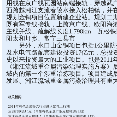
用线在京广线瓦园站南端接轨，穿越武
西跨越湘江支流春陵水接入松柏镇，并
规划金铜项目位置新建企业站。规划二
既有军专线接轨，上跨京广线、欧阳海
主线并线。疏解线长度1.798km。瓦
阳太和圩乡、常宁三县市。
另外，水口山金铜项目包括1公里防
及水电气路配套建设投资17亿元，总投
史以来投资最大的工业项目。也是2011
《湘江流域重金属污染治理实施方案》
域内的第一个涉重冶炼项目。项目建成
发展、湘江流域重金属污染治理具有重
相关新闻