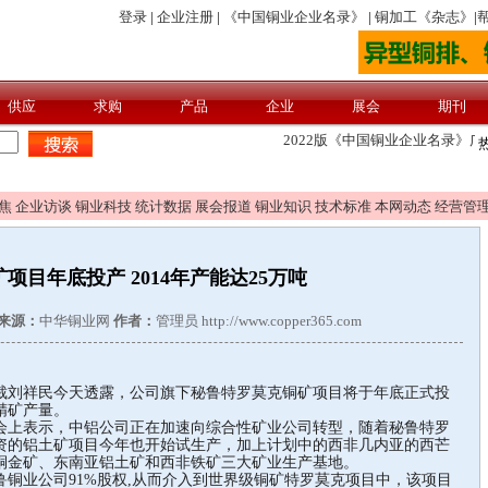
焦
企业访谈
铜业科技
统计数据
展会报道
铜业知识
技术标准
本网动态
经营管
项目年底投产 2014年产能达25万吨
来源：
中华铜业网
作者：
管理员 http://www.copper365.com
裁刘祥民今天透露，公司旗下秘鲁特罗莫克铜矿项目将于年底正式投
精矿产量。
会上表示，中铝公司正在加速向综合性矿业公司转型，随着秘鲁特罗
资的铝土矿项目今年也开始试生产，加上计划中的西非几内亚的西芒
铜金矿、东南亚铝土矿和西非铁矿三大矿业生产基地。
铜业公司91%股权,从而介入到世界级铜矿特罗莫克项目中，该项目