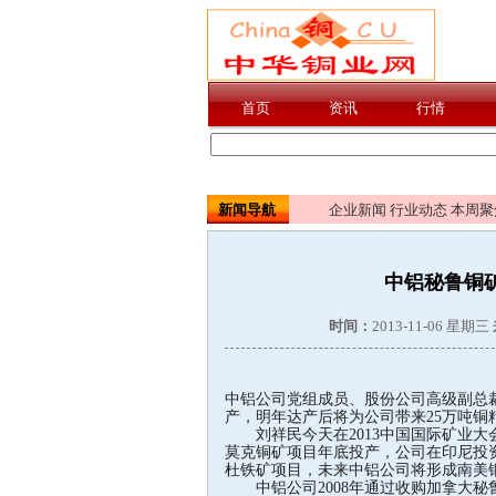
新闻导航
企业新闻
行业动态
本周聚
中铝秘鲁铜矿
时间：
2013-11-06 星期三
中铝公司党组成员、股份公司高级副总
产，明年达产后将为公司带来25万吨铜
刘祥民今天在2013中国国际矿业大
莫克铜矿项目年底投产，公司在印尼投
杜铁矿项目，未来中铝公司将形成南美
中铝公司2008年通过收购加拿大秘鲁