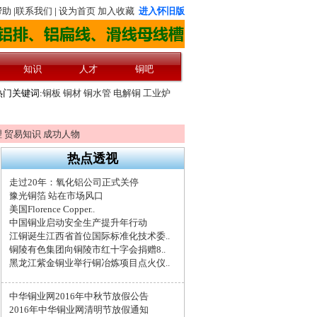
理
贸易知识
成功人物
热点透视