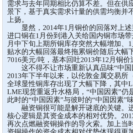
需求与去年同期相比仍算不差。但在供
景下，基于真实需求计量的供需均衡并
上扬。
显然，2014年1月铜价的回落对上
进口铜在1月份到港入关给国内铜市场带
月中下旬上期所铜库存突然大幅增加、1
贴水的大幅回落最终拖累铜价随后大幅
7016美元/吨，基本回吐2013年12月
这不得不让市场重新认真品味“中国因
2013年下半年以来，以伦敦金属交易所
全球显性铜库存出现了大幅下降，其中L
LME现货重返升水格局，“中国因素”
此时的“中国因素”与彼时的“中国因素”
融资铜很可能是解开谜底的关键。进
核心逻辑是其资金成本的相对优势。201
再次点燃融资铜操作的导火索。加上当
资铜操作的资金成本相对优势体现得更加