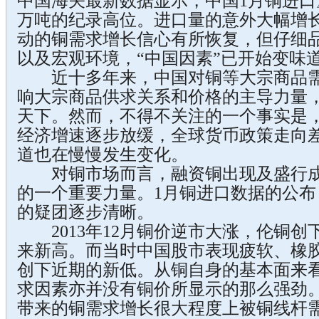
中国海关最新数据显示，中国1月铜进口量同
万吨的纪录高位。进口量的意外大幅增长
动的铜需求增长信心有所恢复，但仔细
以及宏观环境，“中国因素”已开始变味
近十多年来，中国对铜等大宗商品需
响大宗商品供求关系和价格的主导力量，
天下。然而，不得不关注的一个事实是，
经济增速逐步放缓，全球货币政策走向差
道也在慢慢发生变化。
对铜市场而言，融资铜出现及盛行成为
的一个重要力量。1月铜进口数据的公
的疑团逐步清晰。
2013年12月铜价逆市大涨，伦铜创下7
来新高。而当时中国股市表现疲软、橡
创下近期的新低。从铜自身的基本面来看
求因素亦并没有铜价所显示的那么强劲
带来的铜需求增长很大程度上被铜线杆