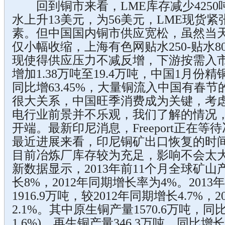
回到铜市来看，LME库存减少4250吨至
水上升13美元，为56美元，LME现货
素。但中国国内铜市供应宽松，虽然当
仅小幅收缩，上海有色网贴水250-贴水
现使得供应压力不减反增，下游按需入
增加1.38万吨至19.4万吨，中国1月份精
同比增63.45%，大量铜流入中国有春
很大关系，中国旺季消费成为关键，考
电行业前景并不乐观，我们了解的情况
开端。最新印尼消息，Freeport正在
最近进展来看，印尼铜矿出口恢复的时
目前冶炼厂库存较为充足，影响不会太
新数据显示，2013年前11个月全球矿山产
长8%，2012年同期增长率为4%。201
1916.9万吨，较2012年同期增长4.7%
2.1%。其中原生铜产量1570.6万吨，同比
1.6%)，再生铜产量346.3万吨，同比增长5