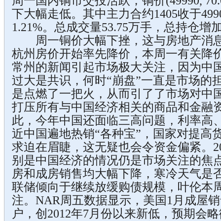
周一国内铜市交投活跃，铜价(49990, 70.0
下大幅走低。其中主力合约1405收于499
1.21%。总成交量53.75万手，总持仓增加
周一铜价大幅下挫，这与房地产消息
杭州房价开始率先降价，本周一有关降
常州的新闻引起市场极大关注，因为中
过大是共识，何时“崩盘”一直是市场的
是点燃了一把火，从而引了了市场对中
打压所有与中国经济相关的商品和金融
此，今年中国还面临三高问题，利率高
近中国遍地热销“各种宝”，国家对提高
求迫在眉睫，这无疑也会令资金偏紧。2
别是中国经济的情况仍是市场关注的焦
房和成房销售均大幅下降，寒冷天气是
联储倾向于继续放缓购债规模，叶伦本
注。NAR周五数据显示，美国1月成屋销
户，创2012年7月份以来新低，预期会略