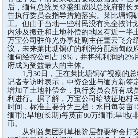
后，缅甸总统吴登盛组成以总统府部长
告执行委员会指导措施落实。莱比塘铜矿2
工。但由于当地一些村民没有完全按计
内涉及搬迁和土地补偿的地区有近一半
万宝公司驻仰光办事处副主任董云飞介
议，未来莱比塘铜矿的利润分配缅甸政府占
缅甸经控公司占19%，并将纯利润的2
府成为受益最大的主体。
1月30日，正在莱比塘铜矿视察的总
记者专访时表示，中资企业与缅方新签
增加了土地补偿金，执行委员会所有成
利进行。据了解，万宝公司给被征地村
时间，标准主要分为三档：水田每英亩120
缅币);旱地(长期)每英亩80万缅币;旱地(
币。
从利益集团到草根阶层都要学会打交