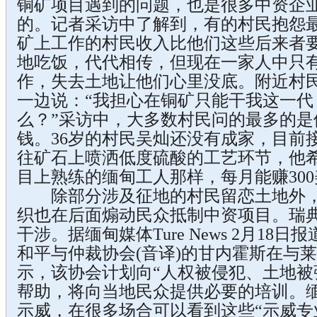
铜矿项目遇到的问题，也是很多中资企
的。记者采访中了解到，有的村民抱怨
矿上工作的村民收入比他们这些后来者要
地吃饭，代代相传，但现在一家人中只
作，失去土地让他们心里没底。附近村
一边说：“我担心在铜矿只能干我这一代
么？”采访中，大多数村民问的最多的是
钱。36岁的村民吴灿还没有成家，目前
往矿石上喷洒低度硫酸的工艺环节，他
目上熟练的缅甸工人那样，每月能赚30
除部分涉及征地的村民留恋土地外，“
织也在后面煽动民众抵制中资项目。瑞
干涉。据缅甸媒体Ture News 2月18
和平与仲裁协会(音译)的甘内霍斯在与
示，该协会计划向“人权被侵犯、土地被
帮助，将向当地民众提供必要的培训。
示威，在很多场合可以看到这些“示威专