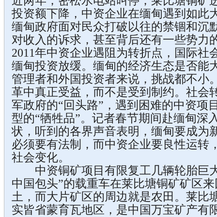
近两年，密松水电站叫停，莱比塘铜矿
投资额下降，中资企业在缅甸遇到如此
缅甸政府面对民众打破以往的禁锢和沉
对收入的诉求，甚至背后还有一些势力
2011年中资企业遇阻为转折点，国际社
缅甸投资放缓。缅甸的经济生态是否能
管理者和外国投资者来说，挑战都不小
革中真正受益，而不是受到制约。社会
军政府的“回头路”，遇到困难的中资项
型的“牺牲品”。记者春节期间赴缅甸深
状，听到的各界声音表明，缅甸要成为
必须要有法制，而中资企业要良性运转
社会变化。
中资铜矿项目有限复工几辆轮胎巨大、车
中国包头”的载重车在莱比塘铜矿矿区来
土，而大片矿区的周边就是农田。莱比
实皆省蒙育瓦地区，是中国万宝矿产有