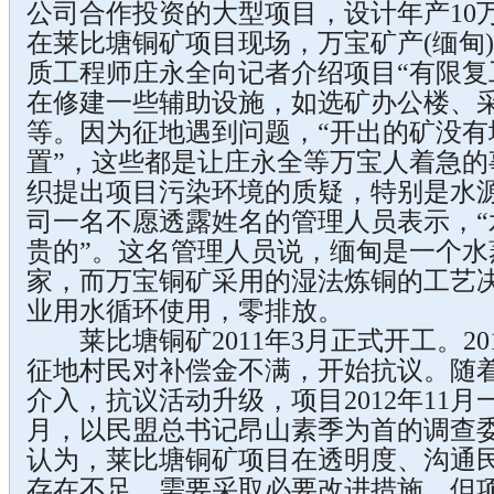
公司合作投资的大型项目，设计年产10万
在莱比塘铜矿项目现场，万宝矿产(缅甸
质工程师庄永全向记者介绍项目“有限复
在修建一些辅助设施，如选矿办公楼、
等。因为征地遇到问题，“开出的矿没有
置”，这些都是让庄永全等万宝人着急的
织提出项目污染环境的质疑，特别是水
司一名不愿透露姓名的管理人员表示，“
贵的”。这名管理人员说，缅甸是一个水
家，而万宝铜矿采用的湿法炼铜的工艺
业用水循环使用，零排放。
莱比塘铜矿2011年3月正式开工。20
征地村民对补偿金不满，开始抗议。随
介入，抗议活动升级，项目2012年11月一
月，以民盟总书记昂山素季为首的调查
认为，莱比塘铜矿项目在透明度、沟通
存在不足，需要采取必要改进措施，但