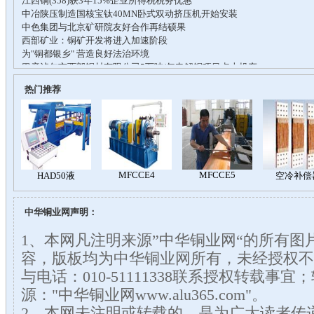
热门推荐
中华铜业网声明：
1、本网凡注明来源”中华铜业网“的所有图
容，版板均为中华铜业网所有，未经授权不
与电话：010-51111338联系授权转载事
源："中华铜业网www.alu365.com"。
2、本网未注明或转载的，是为广大读者传