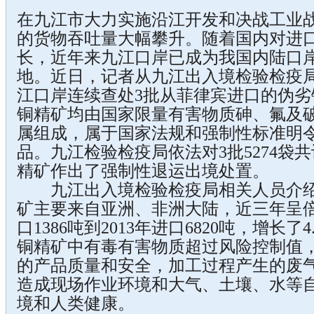
在九江市大力实施沿江开发和决战工业
的货物吞吐量大幅攀升。随着国内对进
长，近年来九江口岸已成为我国内陆口
地。近日，记者从九江出入境检验检疫
江口岸连续查处3批从菲律宾进口的伪
铜精矿均由国家限量有害物质砷、氟及
属组成，属于国家法规和强制性标准明
品。九江检验检疫局依法对3批5274袋共计
精矿作出了强制性退运出境处置。
九江出入境检验检疫局相关人员介绍
矿主要来自亚洲、非洲大陆，近三年呈倍
口1386吨到2013年进口6820吨，增长
铜精矿中有毒有害物质超过风险控制值
的产品质量和安全，加工过程产生的废
造成现场作业环境和大气、土壤、水等
境和人类健康。