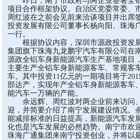
昨日，南宁市政府与两企业签署全铝
项目合作框架协议。自治区党委常委、
周红波在之前会见前来洽谈项目并出席
投资发展有限公司董事长杨向阳、珠海
一行。
根据协议内容，深圳市源政投资发展
集团旗下珠海九龙鹏宇汽车有限公司在
源政全铝车身新能源汽车生产基地项目，
主要生产全铝车身新能源客车、常规客
车。其中投资11亿元的一期项目将于201
部达产，实现年产全铝车身新能源客车
能汽车一万辆的产能。
余远辉、周红波对两企业前来访问、
迎，并简要介绍了南宁发展建设情况。
能减排标准的日益提高，新能源汽车发
化也是汽车发展的必然趋势。南宁市欢
珠海广通集团来南宁投资创业，并将以