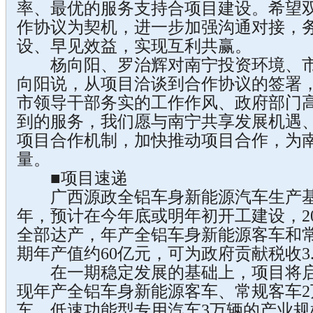
率、最优的服务支持合项目建设。希望
作协议为契机，进一步加强沟通对接，
设、早见效益，实现互利共赢。
杨向阳、罗治辉对南宁投资环境、市
向阳说，从项目洽谈到合作协议的签署
市领导干部务实的工作作风、政府部门
到的服务，我们愿与南宁共享发展机遇
项目合作机制，加快推动项目合作，为
量。
■项目速递
广西源政全铝车身新能源汽车生产基
年，预计在今年底或明年初开工建设，201
全部达产，年产全铝车身新能源客车和
期年产值约60亿元，可为政府贡献税收3
在一期稳定发展的基础上，项目将启
现年产全铝车身新能源客车、常规客车2
车、低速功能型专用汽车3万辆的产业规