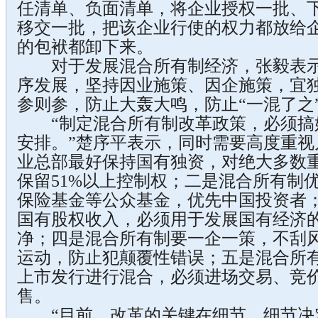
任清单、负面清单，将企业授权一批、
移交一批，把该企业行使的权力都放给
的包袱都卸下来。
对于发展混合所有制经济，张毅表示
序发展，坚持因业施策、因企施策，宜
参则参，防止大轰大鸣，防止“一混了之
“制定混合所有制改革政策，必须搞
安排。”楚序平表示，同时需要高度重视
业总部最好保持国有独资，对绝大多数
保留51%以上控制权；二是混合所有制
保险基金等公众基金，优先中国投资者
国有股权收入，必须用于发展国有经济
净；四是混合所有制要一企一策，不刮
运动，防止犯颠覆性错误；五是混合所有
上市发行进行混合，必须进场交易、竞
售。
“目前，改革的关键在细节，细节决