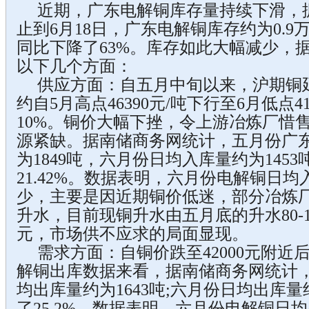
近期，广东电解铜库存量持续下滑，
止到6月18日，广东电解铜库存约为0.9
同比下降了63%。库存如此大幅减少，
以下几个方面：
供应方面：自五月中旬以来，沪期铜
约自5月高点46390元/吨下行至6月低点4
10%。铜价大幅下挫，令上游冶炼厂惜
源紧缺。据南储商务网统计，五月份广
为1849吨，六月份日均入库量约为145
21.42%。数据表明，六月份电解铜日
少，主要是因近期铜价低迷，部分冶炼
升水，目前现铜升水由五月底的升水80-100
元，市场供不应求的局面显现。
需求方面：自铜价跌至42000元附近
解铜出库数据来看，据南储商务网统计
均出库量约为1643吨;六月份日均出库量
了25.2%。数据表明，六月份电解铜日