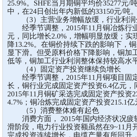
25.9%。SHFE当月期铜平均价35277元
中，在24日创出年内新低的33150元/吨
（3）主营业务增幅放缓，行业利润
经季节调整，2015年11月铜冶炼行业主
元，同比增长2.0%，增幅明显放缓；实现
降13.2%。在铜价持续下跌的影响下，
显下滑。但受原料价格下降影响，铜加
低等，铜加工行业利润整体保持较高水
（4）固定资产投资继续负增长
经季节调整，2015年11月铜项目固
长，铜行业完成固定资产投资6.4亿元，同
2015年11月铜矿采选完成固定资产投资2
4.7%；铜冶炼完成固定资产投资215.1亿
（5）消费整体难有起色
消费方面， 2015年国内经济状况疲
滑阶段，电力行业投资额虽然在9~11
完成投资连续增长，电缆产量有所回升，