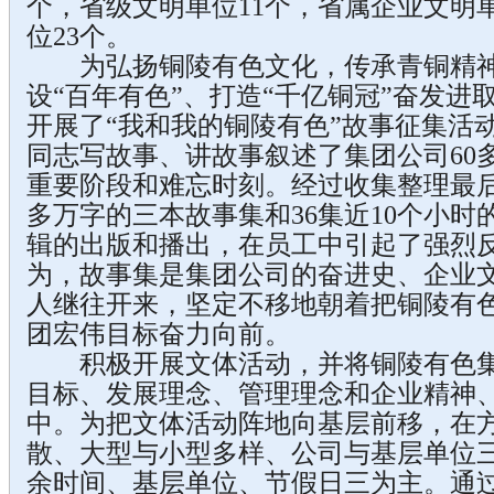
个，省级文明单位11个，省属企业文明
位23个。
为弘扬铜陵有色文化，传承青铜精神
设“百年有色”、打造“千亿铜冠”奋发进取
开展了“我和我的铜陵有色”故事征集活
同志写故事、讲故事叙述了集团公司60
重要阶段和难忘时刻。经过收集整理最后形
多万字的三本故事集和36集近10个小
辑的出版和播出，在员工中引起了强烈
为，故事集是集团公司的奋进史、企业文
人继往开来，坚定不移地朝着把铜陵有
团宏伟目标奋力向前。
积极开展文体活动，并将铜陵有色集
目标、发展理念、管理理念和企业精神
中。为把文体活动阵地向基层前移，在
散、大型与小型多样、公司与基层单位
余时间、基层单位、节假日三为主。通