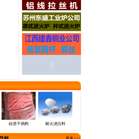
硅质干捣料
耐火浇注料
导航
更多>>>