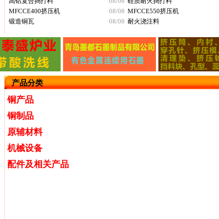
高铝复合捣打料
08/08
硅质耐火捣打料
MFCCE400挤压机
08/08
MFCCE550挤压机
锻造铜瓦
08/08
耐火浇注料
产品分类
铜产品
铜制品
原辅材料
机械设备
配件及相关产品