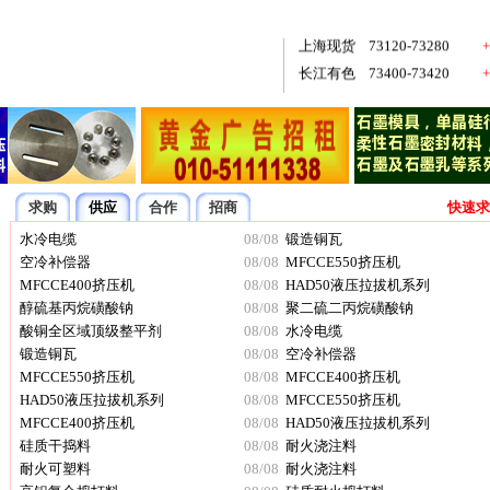
广东南储
73010-73210
+
上海现货
73120-73280
+
长江有色
73400-73420
+
南海有色
68150-68350
+
上海期货
开盘73180
+
长江有色
67010-67030
-
求购
供应
合作
招商
快速求
水冷电缆
08/08
锻造铜瓦
空冷补偿器
08/08
MFCCE550挤压机
MFCCE400挤压机
08/08
HAD50液压拉拔机系列
醇硫基丙烷磺酸钠
08/08
聚二硫二丙烷磺酸钠
酸铜全区域顶级整平剂
08/08
水冷电缆
锻造铜瓦
08/08
空冷补偿器
MFCCE550挤压机
08/08
MFCCE400挤压机
HAD50液压拉拔机系列
08/08
MFCCE550挤压机
MFCCE400挤压机
08/08
HAD50液压拉拔机系列
硅质干捣料
08/08
耐火浇注料
耐火可塑料
08/08
耐火浇注料