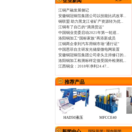
企业新闻
江铜产融发展侧记
安徽铜冠铜箔集团公司以技能比武改革...
铜联盟 助力黑龙江省矿产资源转为优...
江铜有了自己的“滴滴货运”
中国铜业党委启动2021年第一轮巡...
洛阳铜加工“国标家族”再添新成员
江铜两企拿到汽车用铜市场“通行证”
中国恩菲自主研发光储柴微电网装置
安徽铜冠铜箔集团公司牵头主持修订的...
洛阳铜加工检测标样定值受国外检测机...
江西铜业：2018年净利24.47...
推荐产品
HAD50液压
MFCCE40
新闻中心
国际新闻
|
国内新闻