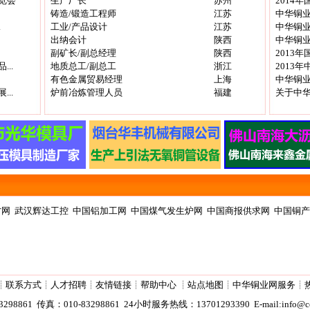
览会
生产厂长
苏州
2014
铸造/锻造工程师
江苏
中华铜业
.
工业/产品设计
江苏
中华铜业
出纳会计
陕西
中华铜业
副矿长/副总经理
陕西
2013
..
地质总工/副总工
浙江
2013
有色金属贸易经理
上海
中华铜业
..
炉前冶炼管理人员
福建
关于中华
才网
武汉辉达工控
中国铝加工网
中国煤气发生炉网
中国商报供求网
中国铜产
┊
联系方式
┊
人才招聘
┊
友情链接
┊
帮助中心
┊
站点地图
┊
中华铜业网服务
┊
298861 传真：010-83298861 24小时服务热线：13701293390 E-mail:info@cop