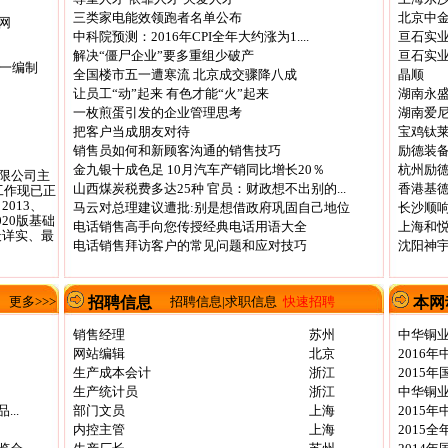
三类家电能效领跑者名单公布
北京中
网
中科院预测：2016年CPI全年大约涨为1....
亘石实
解决“僵尸企业”要多重组少破产
亘石实
唯一编制
全国楼市五一遭寒流 北京成交骤降八成
晶顺
让员工“动”起来 有色才能“火”起来
湖南永
一枚煎蛋引发的企业管理思考
湖南爱
把客户当成朋友对待
宝鸡钛
销售员如何和新顾客沟通的销售技巧
励德装
金九银十成色足 10月汽车产销同比增长20％
杭州励
限公司主
山西煤炭税费多达25种 官员：财政想不出别的...
香港基
工作现已正
2013、
马云对总理建议遭批:别是想借政府巩固自己地位
长沙顺
2020版基础
电话销售高手向您传授经典电话用语大全
上海和
最详实、最
电话销售拜访客户的常见问题和应对技巧
沈阳神
更多>>>
招聘信息
招聘信息
|
求职信息
快速招聘
本网
销售经理
苏州
中华铜业
网站编辑
北京
2016
生产成本会计
浙江
2015
生产统计员
浙江
中华铜业
..
部门文员
上海
2015
内控主管
上海
2015