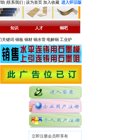
助 |
联系我们 |
设为首页
加入收藏
进入怀旧版
知识
人才
铜吧
,先到先得
门关键词:
铜板
铜材
铜水管
电解铜
工业炉
立即注册会员即享有