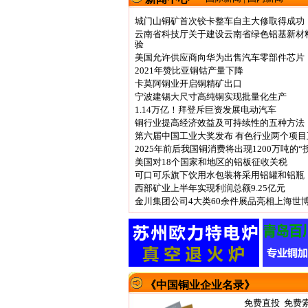
城门山铜矿首次铰卡整车自主大修取得成功
云南省科技厅关于建设云南省绿色铝基新材
验
美国允许供应商向华为出售汽车零部件芯片
2021年赞比亚铜钴产量下降
卡莫阿铜业开启铜精矿出口
宁波建锡大尺寸高纯铜实现批量化生产
1.14万亿！拜登斥巨资发展电动汽车
铜行业提高经济效益及可持续性的五种方法
第六届中国工业大奖发布 有色行业两个项目
2025年前后我国铜消费将出现1200万吨的“
美国对18个国家和地区的铝板征收关税
可口可乐旗下饮用水包装将采用铝罐和铝瓶
西部矿业上半年实现利润总额9.25亿元
金川集团公司4大类60余件展品亮相上海世
《中国铜业企业名录》
免费直投 免费